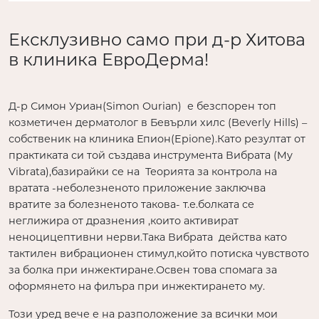
Ексклузивно само при д-р Хитова
в клиника ЕвроДерма!
Д-р Симон Уриан(Simon Ourian) е безспорен топ
козметичен дерматолог в Бевърли хилс (Beverly Hills) –
собственик на клиника Епион(Epione).Като резултат от
практиката си той създава инструмента Вибрата (My
Vibrata),базирайки се на Теорията за контрола на
вратата -неболезненото приложение заключва
вратите за болезненото такова- т.е.болката се
неглижира от дразнения ,които активират
неноцицептивни нерви.Така Вибрата действа като
тактилен вибрационен стимул,който потиска чувството
за болка при инжектиране.Освен това спомага за
оформянето на филъра при инжектирането му.
Този уред вече е на разположение за всички мои