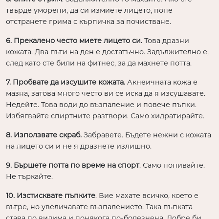
твърде уморени, да си измиете лицето, поне
отстранете грима с кърпичка за почистване.
6. Прекалено често миете лицето си.
Това дразни
кожата. Два пъти на ден е достатъчно. Задължително е,
след като сте били на фитнес, за да махнете потта.
7. Пробвате да изсушите кожата.
Акнеичната кожа е
мазна, затова много често ви се иска да я изсушавате.
Недейте. Това води до възпаление и повече пъпки.
Избягвайте спиртните разтвори. Само хидратирайте.
8. Използвате скраб.
Забравете. Бъдете нежни с кожата
на лицето си и не я дразнете излишно.
9. Бършете потта по време на спорт
. Само попивайте.
Не търкайте.
10. Изстисквате пъпките
. Вие махате всичко, което е
вътре, но увеличавате възпалението. Така пъпката
става по видима и понякога по-болезнена. Добре би