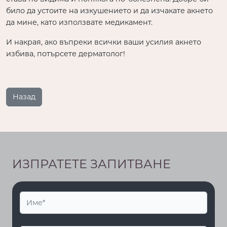
било да устоите на изкушението и да изчакате акнето
да мине, като използвате медикамент.
И накрая, ако въпреки всички ваши усилия акнето
избива, потърсете дерматолог!
Назад
ИЗПРАТЕТЕ ЗАПИТВАНЕ