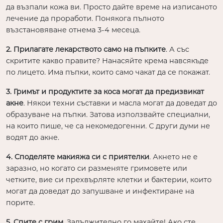
да възпали кожа ви. Просто дайте време на изписаното
лечение да проработи. Понякога пълното
възстановяване отнема 3-4 месеца.
2. Прилагате лекарството само на пъпките
. А със
скритите какво правите? Нанасяйте крема навсякъде
по лицето. Има пъпки, които само чакат да се покажат.
3. Гримът и продуктите за коса могат да предизвикат
акне
. Някои техни съставки и масла могат да доведат до
образуване на пъпки. Затова използвайте специални,
на които пише, че са некомедогенни. С други думи не
водят до акне.
4. Споделяте макияжа си с приятелки
. Акнето не е
заразно, но когато си разменяте гримовете или
четките, вие си прехвърляте клетки и бактерии, които
могат да доведат до запушване и инфектиране на
порите.
5. Спите с грим
. Задължително го махайте! Ако сте