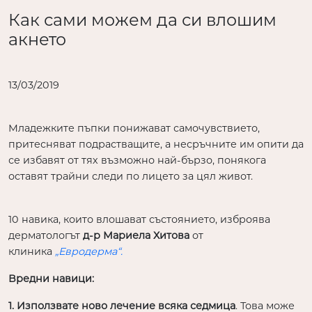
Как сами можем да си влошим
акнето
13/03/2019
Младежките пъпки понижават самочувствието,
притесняват подрастващите, а несръчните им опити да
се избавят от тях възможно най-бързо, понякога
оставят трайни следи по лицето за цял живот.
10 навика, които влошават състоянието, изброява
дерматологът
д-р Мариела Хитова
от
клиника
„Евродерма“.
Вредни навици:
1. Използвате ново лечение всяка седмица
. Това може