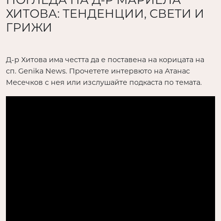
ХИТОВА: ТЕНДЕНЦИИ, СВЕТИ И
ГРИЖИ
Д-р Хитова има честта да е поставена на корицата на
сп. Genika News. Прочетете интервюто на Атанас
Месечков с нея или изслушайте подкаста по темата.