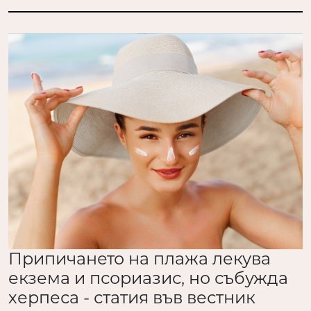
Припичането на плажа лекува
екзема и псориазис, но събужда
херпеса - статия във вестник