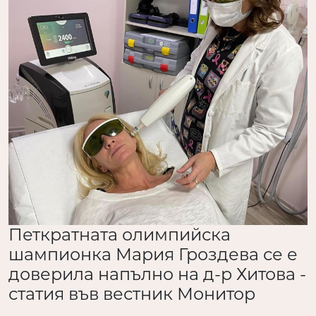
Петкратната олимпийска
шампионка Мария Гроздева се е
доверила напълно на д-р Хитова -
статия във вестник Монитор