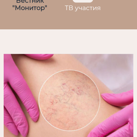
Вестник
"Монитор"
ТВ участия